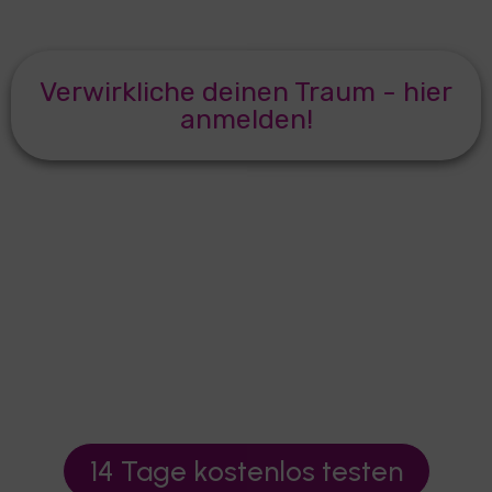
Verwirkliche deinen Traum - hier
anmelden!
Du möchtest erstmal unverbindlich
reinschnuppern in den Kurs? Wir richten dir gerne
einen
kostenlosen Testzugang
ein. Dort kannst
du dir einige Lektionen anschauen und dann
entscheiden, wann du dich verbindlich anmelden
möchtest.
14 Tage kostenlos testen