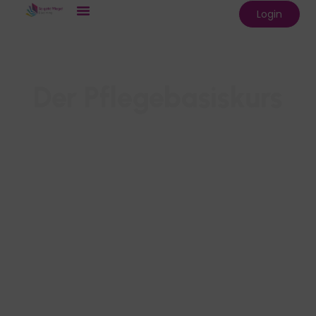
Login
Pflege lernen - Zukunft sichern!
Der Pflegebasiskurs
- in nur wenigen Wochen flexibel von
Zuhause aus und ohne feste Termine