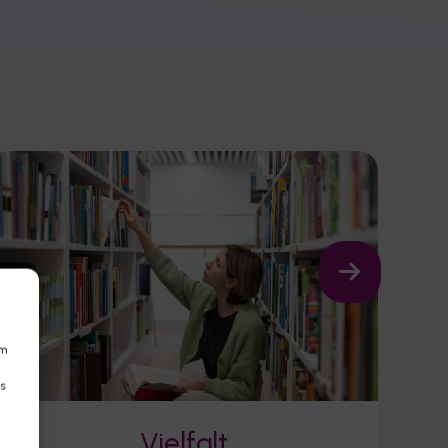
um
Ds
Vielfalt