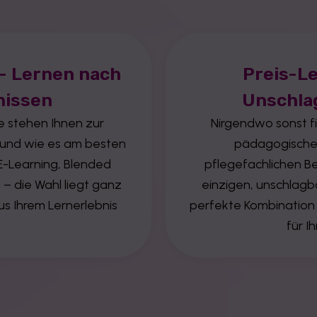
 – Lernen nach
Preis-Le
nissen
Unschla
te stehen Ihnen zur
Nirgendwo sonst f
 und wie es am besten
pädagogischen
 E-Learning, Blended
pflegefachlichen Be
– die Wahl liegt ganz
einzigen, unschlagba
us Ihrem Lernerlebnis
perfekte Kombination a
für I