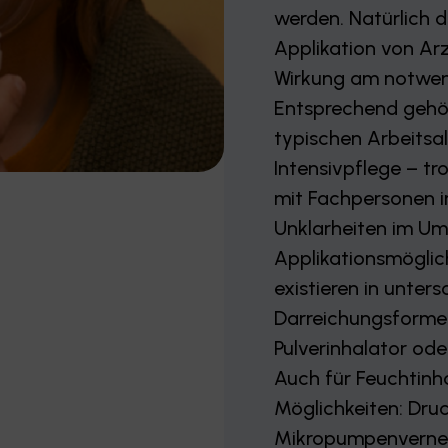
werden. Natürlich d
Applikation von Ar
Wirkung am notwendi
Entsprechend gehö
typischen Arbeitsal
Intensivpflege – t
mit Fachpersonen 
Unklarheiten im U
Applikationsmöglic
existieren in unters
Darreichungsformen
Pulverinhalator od
Auch für Feuchtinh
Möglichkeiten: Druc
Mikropumpenverne