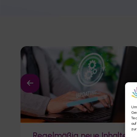
Um 
Ger
Tec
auf
zur
Regelmäßig neue Inhalte